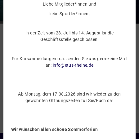
Liebe Mitglieder*innen und
liebe Sportler*innen,
in der Zeit vom 28. Juli bis 14. August ist die
Service
Geschäftsstelle geschlossen.
FAQs oder Antworten auf häufig gestellte
Fragen
Für Kursanmeldungen o.ä. senden Sie uns gerne eine Mail
an:
info@etus-rheine.de
Hier finden Sie sind Antworten auf die am häufigsten gestellten
Fragen
Ab Montag, dem 17.08.2026 sind wir wieder zu den
gewohnten Öffnungszeiten für Sie/Euch da!
Warum sind Telefon/Mobil und Email-Adresse für die
Anmeldung erforderlich?
Wir wünschen allen schöne Sommerferien