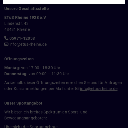
Unsere Geschäftsstelle
ETuS Rheine 1928 e.V.
Lindenstr. 43
48431 Rheine
05971-12053
info@etus-rheine.de
Öffnungszeiten
Montag:
von 17:00 - 18:30 Uhr
Donnerstag:
von 09:00 – 11:30 Uhr
Außerhalb dieser Öffnungszeiten erreichen Sie uns für Anfragen
oder Kursanmeldungen per Mail unter
info@etus-rheine.de
.
Unser Sportangebot
Wir bieten ein breites Spektrum an Sport- und
Bewegungsangeboten:
Übersicht der Sportangebote