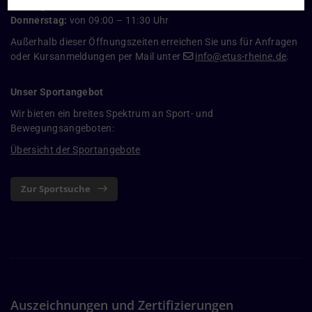
Montag:
von 17:00 - 18:30 Uhr
Donnerstag:
von 09:00 – 11:30 Uhr
Außerhalb dieser Öffnungszeiten erreichen Sie uns für Anfragen
oder Kursanmeldungen per Mail unter
info@etus-rheine.de
.
Unser Sportangebot
Wir bieten ein breites Spektrum an Sport- und
Bewegungsangeboten:
Übersicht der Sportangebote
Zur Sportsuche
Auszeichnungen und Zertifizierungen