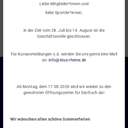
Liebe Mitglieder*innen und
Wartelistenplätze können angefragt werden, wir bitten um
Verständnis.
liebe Sportler*innen,
Bei Fragen kontaktiert uns unter:
kinderturnen@etus-
rheine.de
in der Zeit vom 28. Juli bis 14. August ist die
Geschäftsstelle geschlossen.
Für Kursanmeldungen o.ä. senden Sie uns gerne eine Mail
an:
info@etus-rheine.de
Unsere Geschäftsstelle
ETuS Rheine 1928 e.V.
Lindenstr. 43
Ab Montag, dem 17.08.2026 sind wir wieder zu den
48431 Rheine
gewohnten Öffnungszeiten für Sie/Euch da!
05971-12053
info@etus-rheine.de
Wir wünschen allen schöne Sommerferien
Öffnungszeiten