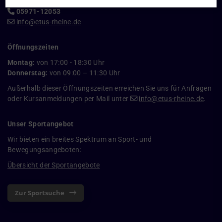
05971-12053
info@etus-rheine.de
Öffnungszeiten
Montag:
von 17:00 - 18:30 Uhr
Donnerstag:
von 09:00 – 11:30 Uhr
Außerhalb dieser Öffnungszeiten erreichen Sie uns für Anfragen
oder Kursanmeldungen per Mail unter
info@etus-rheine.de
.
Unser Sportangebot
Wir bieten ein breites Spektrum an Sport- und
Bewegungsangeboten:
Übersicht der Sportangebote
Zur Sportsuche