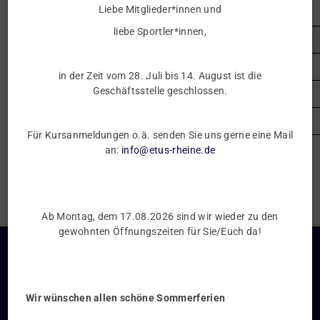
Liebe Mitglieder*innen und
Herren 60
liebe Sportler*innen,
Mittwoch
Herren 55
Donnerstag
Herren 60
in der Zeit vom 28. Juli bis 14. August ist die
Geschäftsstelle geschlossen.
Damen 1. Mannschaft
Herren 30 I
Für Kursanmeldungen o.ä. senden Sie uns gerne eine Mail
Freitag
Herren 55
an:
info@etus-rheine.de
Ab Montag, dem 17.08.2026 sind wir wieder zu den
gewohnten Öffnungszeiten für Sie/Euch da!
Unsere Geschäftsstelle
ETuS Rheine 1928 e.V.
Wir wünschen allen schöne Sommerferien
Lindenstr. 43
48431 Rheine